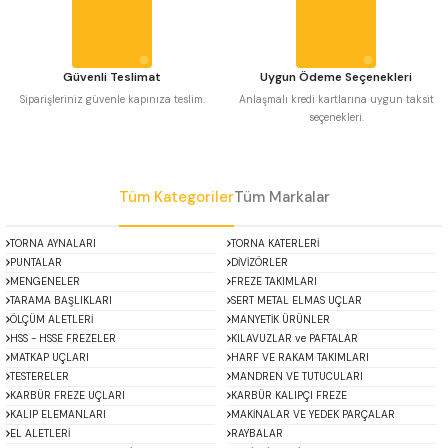
Bu ürüne benzer farklı alternatifler olmalı.
 Uzun Matkap Uçları DIN1869/2
 Uzun Matkap Uçları DIN1869/3
Güvenli Teslimat
Uygun Ödeme Seçenekleri
Siparişleriniz güvenle kapınıza teslim.
Anlaşmalı kredi kartlarına uygun taksit
seçenekleri.
tkap Uçları DIN338
Gönder
Tüm Kategoriler
Tüm Markalar
TORNA AYNALARI
TORNA KATERLERİ
PUNTALAR
DİVİZÖRLER
MENGENELER
FREZE TAKIMLARI
TARAMA BAŞLIKLARI
SERT METAL ELMAS UÇLAR
ÖLÇÜM ALETLERİ
MANYETİK ÜRÜNLER
HSS - HSSE FREZELER
KILAVUZLAR ve PAFTALAR
MATKAP UÇLARI
HARF VE RAKAM TAKIMLARI
TESTERELER
MANDREN VE TUTUCULARI
KARBÜR FREZE UÇLARI
KARBÜR KALIPÇI FREZE
KALIP ELEMANLARI
MAKİNALAR VE YEDEK PARÇALAR
EL ALETLERİ
RAYBALAR