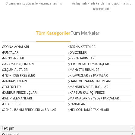
Siparişleriniz güvenle kapınıza teslim.
Anlaşmalı kredi kartlarına uygun taksit
 Uzun Matkap Uçları DIN1869/2
seçenekleri.
Gönder
 Uzun Matkap Uçları DIN1869/3
Tüm Kategoriler
Tüm Markalar
tkap Uçları DIN338
TORNA AYNALARI
TORNA KATERLERİ
PUNTALAR
DİVİZÖRLER
MENGENELER
FREZE TAKIMLARI
TARAMA BAŞLIKLARI
SERT METAL ELMAS UÇLAR
ÖLÇÜM ALETLERİ
MANYETİK ÜRÜNLER
HSS - HSSE FREZELER
KILAVUZLAR ve PAFTALAR
MATKAP UÇLARI
HARF VE RAKAM TAKIMLARI
TESTERELER
MANDREN VE TUTUCULARI
KARBÜR FREZE UÇLARI
KARBÜR KALIPÇI FREZE
KALIP ELEMANLARI
MAKİNALAR VE YEDEK PARÇALAR
EL ALETLERİ
RAYBALAR
GENEL BAKIM SPREYLERİ ve SIVILARI
HELİCOİL TAMİR TAKIMLARI
ACCUD
Alton
Mikroskoplar
Özel Fırsatlar
Asimeto
AutoGRIP
Baykay
BEST
İletişim
BETA
Bison
Kurumsal