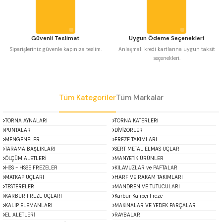
Bu ürüne benzer farklı alternatifler olmalı.
 Uzun Matkap Uçları DIN1869/2
 Uzun Matkap Uçları DIN1869/3
Güvenli Teslimat
Uygun Ödeme Seçenekleri
Siparişleriniz güvenle kapınıza teslim.
Anlaşmalı kredi kartlarına uygun taksit
seçenekleri.
tkap Uçları DIN338
Gönder
Tüm Kategoriler
Tüm Markalar
TORNA AYNALARI
TORNA KATERLERİ
PUNTALAR
DİVİZÖRLER
MENGENELER
FREZE TAKIMLARI
TARAMA BAŞLIKLARI
SERT METAL ELMAS UÇLAR
ÖLÇÜM ALETLERİ
MANYETİK ÜRÜNLER
HSS - HSSE FREZELER
KILAVUZLAR ve PAFTALAR
MATKAP UÇLARI
HARF VE RAKAM TAKIMLARI
TESTERELER
MANDREN VE TUTUCULARI
KARBÜR FREZE UÇLARI
Karbür Kalıpçı Freze
KALIP ELEMANLARI
MAKİNALAR VE YEDEK PARÇALAR
EL ALETLERİ
RAYBALAR