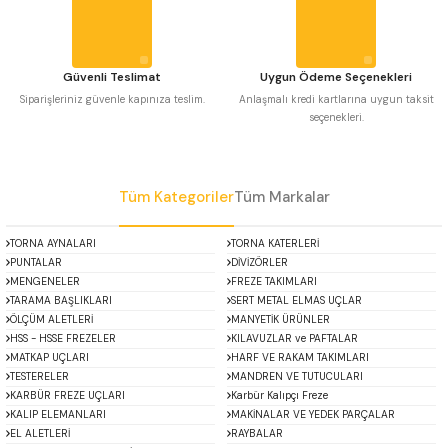
Bu ürüne benzer farklı alternatifler olmalı.
 Uzun Matkap Uçları DIN1869/2
 Uzun Matkap Uçları DIN1869/3
Güvenli Teslimat
Uygun Ödeme Seçenekleri
Siparişleriniz güvenle kapınıza teslim.
Anlaşmalı kredi kartlarına uygun taksit
seçenekleri.
tkap Uçları DIN338
Gönder
Tüm Kategoriler
Tüm Markalar
TORNA AYNALARI
TORNA KATERLERİ
PUNTALAR
DİVİZÖRLER
MENGENELER
FREZE TAKIMLARI
TARAMA BAŞLIKLARI
SERT METAL ELMAS UÇLAR
ÖLÇÜM ALETLERİ
MANYETİK ÜRÜNLER
HSS - HSSE FREZELER
KILAVUZLAR ve PAFTALAR
MATKAP UÇLARI
HARF VE RAKAM TAKIMLARI
TESTERELER
MANDREN VE TUTUCULARI
KARBÜR FREZE UÇLARI
Karbür Kalıpçı Freze
KALIP ELEMANLARI
MAKİNALAR VE YEDEK PARÇALAR
EL ALETLERİ
RAYBALAR