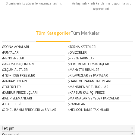
Siparişleriniz güvenle kapınıza teslim.
Anlaşmalı kredi kartlarına uygun taksit
 Uzun Matkap Uçları DIN1869/2
seçenekleri.
Gönder
 Uzun Matkap Uçları DIN1869/3
Tüm Kategoriler
Tüm Markalar
tkap Uçları DIN338
TORNA AYNALARI
TORNA KATERLERİ
PUNTALAR
DİVİZÖRLER
MENGENELER
FREZE TAKIMLARI
TARAMA BAŞLIKLARI
SERT METAL ELMAS UÇLAR
ÖLÇÜM ALETLERİ
MANYETİK ÜRÜNLER
HSS - HSSE FREZELER
KILAVUZLAR ve PAFTALAR
MATKAP UÇLARI
HARF VE RAKAM TAKIMLARI
TESTERELER
MANDREN VE TUTUCULARI
KARBÜR FREZE UÇLARI
KARBÜR KALIPÇI FREZE
KALIP ELEMANLARI
MAKİNALAR VE YEDEK PARÇALAR
EL ALETLERİ
RAYBALAR
GENEL BAKIM SPREYLERİ ve SIVILARI
HELİCOİL TAMİR TAKIMLARI
ACCUD
Alton
Mikroskoplar
Özel Fırsatlar
Asimeto
AutoGRIP
Baykay
BEST
İletişim
BETA
Bison
Kurumsal