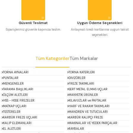
Bu ürüne benzer farklı alternatifler olmalı.
 Uzun Matkap Uçları DIN1869/2
 Uzun Matkap Uçları DIN1869/3
Güvenli Teslimat
Uygun Ödeme Seçenekleri
Siparişleriniz güvenle kapınıza teslim.
Anlaşmalı kredi kartlarına uygun taksit
seçenekleri.
tkap Uçları DIN338
Gönder
Tüm Kategoriler
Tüm Markalar
TORNA AYNALARI
TORNA KATERLERİ
PUNTALAR
DİVİZÖRLER
MENGENELER
FREZE TAKIMLARI
TARAMA BAŞLIKLARI
SERT METAL ELMAS UÇLAR
ÖLÇÜM ALETLERİ
MANYETİK ÜRÜNLER
HSS - HSSE FREZELER
KILAVUZLAR ve PAFTALAR
MATKAP UÇLARI
HARF VE RAKAM TAKIMLARI
TESTERELER
MANDREN VE TUTUCULARI
KARBÜR FREZE UÇLARI
KARBÜR KALIPÇI FREZE
KALIP ELEMANLARI
MAKİNALAR VE YEDEK PARÇALAR
EL ALETLERİ
RAYBALAR