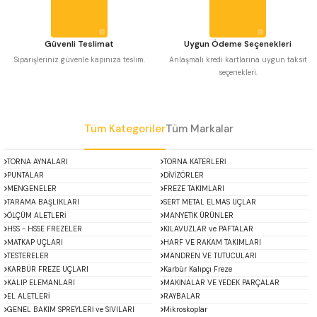
Bu ürüne benzer farklı alternatifler olmalı.
 Uzun Matkap Uçları DIN1869/2
Güvenli Teslimat
Uygun Ödeme Seçenekleri
 Uzun Matkap Uçları DIN1869/3
Siparişleriniz güvenle kapınıza teslim.
Anlaşmalı kredi kartlarına uygun taksit
seçenekleri.
tkap Uçları DIN338
Gönder
Tüm Kategoriler
Tüm Markalar
TORNA AYNALARI
TORNA KATERLERİ
PUNTALAR
DİVİZÖRLER
MENGENELER
FREZE TAKIMLARI
TARAMA BAŞLIKLARI
SERT METAL ELMAS UÇLAR
ÖLÇÜM ALETLERİ
MANYETİK ÜRÜNLER
HSS - HSSE FREZELER
KILAVUZLAR ve PAFTALAR
MATKAP UÇLARI
HARF VE RAKAM TAKIMLARI
TESTERELER
MANDREN VE TUTUCULARI
KARBÜR FREZE UÇLARI
Karbür Kalıpçı Freze
KALIP ELEMANLARI
MAKİNALAR VE YEDEK PARÇALAR
EL ALETLERİ
RAYBALAR
GENEL BAKIM SPREYLERİ ve SIVILARI
Mikroskoplar