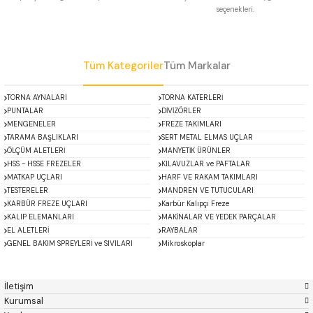
seçenekleri.
 Uzun Matkap Uçları DIN1869/2
Gönder
 Uzun Matkap Uçları DIN1869/3
Tüm Kategoriler
Tüm Markalar
tkap Uçları DIN338
TORNA AYNALARI
TORNA KATERLERİ
PUNTALAR
DİVİZÖRLER
MENGENELER
FREZE TAKIMLARI
TARAMA BAŞLIKLARI
SERT METAL ELMAS UÇLAR
ÖLÇÜM ALETLERİ
MANYETİK ÜRÜNLER
HSS - HSSE FREZELER
KILAVUZLAR ve PAFTALAR
MATKAP UÇLARI
HARF VE RAKAM TAKIMLARI
TESTERELER
MANDREN VE TUTUCULARI
KARBÜR FREZE UÇLARI
Karbür Kalıpçı Freze
KALIP ELEMANLARI
MAKİNALAR VE YEDEK PARÇALAR
EL ALETLERİ
RAYBALAR
GENEL BAKIM SPREYLERİ ve SIVILARI
Mikroskoplar
ACCUD
Alton
Özel Fırsatlar
Asimeto
AutoGRIP
Baykay
BEST
İletişim
BETA
Bison
Kurumsal
BORIDE
CERATON