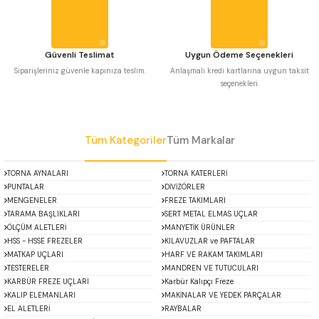
Bu ürüne benzer farklı alternatifler olmalı.
 Uzun Matkap Uçları DIN1869/2
 Uzun Matkap Uçları DIN1869/3
Güvenli Teslimat
Uygun Ödeme Seçenekleri
Siparişleriniz güvenle kapınıza teslim.
Anlaşmalı kredi kartlarına uygun taksit
seçenekleri.
tkap Uçları DIN338
Gönder
Tüm Kategoriler
Tüm Markalar
TORNA AYNALARI
TORNA KATERLERİ
PUNTALAR
DİVİZÖRLER
MENGENELER
FREZE TAKIMLARI
TARAMA BAŞLIKLARI
SERT METAL ELMAS UÇLAR
ÖLÇÜM ALETLERİ
MANYETİK ÜRÜNLER
HSS - HSSE FREZELER
KILAVUZLAR ve PAFTALAR
MATKAP UÇLARI
HARF VE RAKAM TAKIMLARI
TESTERELER
MANDREN VE TUTUCULARI
KARBÜR FREZE UÇLARI
Karbür Kalıpçı Freze
KALIP ELEMANLARI
MAKİNALAR VE YEDEK PARÇALAR
EL ALETLERİ
RAYBALAR