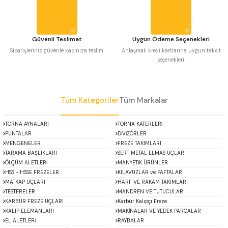
Bu ürüne benzer farklı alternatifler olmalı.
 Uzun Matkap Uçları DIN1869/2
 Uzun Matkap Uçları DIN1869/3
Güvenli Teslimat
Uygun Ödeme Seçenekleri
Siparişleriniz güvenle kapınıza teslim.
Anlaşmalı kredi kartlarına uygun taksit
seçenekleri.
tkap Uçları DIN338
Gönder
Tüm Kategoriler
Tüm Markalar
TORNA AYNALARI
TORNA KATERLERİ
PUNTALAR
DİVİZÖRLER
MENGENELER
FREZE TAKIMLARI
TARAMA BAŞLIKLARI
SERT METAL ELMAS UÇLAR
ÖLÇÜM ALETLERİ
MANYETİK ÜRÜNLER
HSS - HSSE FREZELER
KILAVUZLAR ve PAFTALAR
MATKAP UÇLARI
HARF VE RAKAM TAKIMLARI
TESTERELER
MANDREN VE TUTUCULARI
KARBÜR FREZE UÇLARI
Karbür Kalıpçı Freze
KALIP ELEMANLARI
MAKİNALAR VE YEDEK PARÇALAR
EL ALETLERİ
RAYBALAR