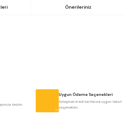
leri
Önerileriniz
siniz.
Uygun Ödeme Seçenekleri
Anlaşmalı kredi kartlarına uygun taksit
apınıza teslim.
seçenekleri.