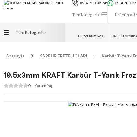
İSTANBUL, TEKİRDAĞ ve GEBZE İÇİN
0534 760 35 58
0534 760 35
Tüm Kategoriler
Tüm Kategoriler
Dijital Kumpas
CNC-Hidrolik 
Anasayfa
KARBÜR FREZE UÇLARI
Karbür T-Yarık F
19.5x3mm KRAFT Karbür T-Yarık Frez
0 - Yorum Yap