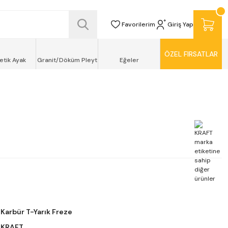
SİZ TESLİMAT ŞEKLİNDE KAPINIZDA !
Favorilerim
Giriş Yap
ÖZEL FIRSATLAR
etik Ayak
Granit/Döküm Pleyt
Eğeler
Karbür T-Yarık Freze
KRAFT