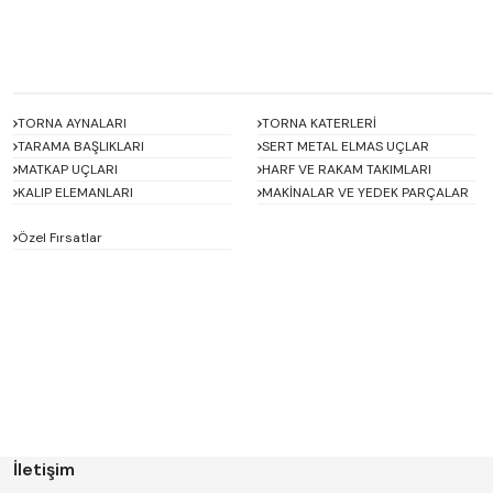
TORNA AYNALARI
TORNA KATERLERİ
TARAMA BAŞLIKLARI
SERT METAL ELMAS UÇLAR
MATKAP UÇLARI
HARF VE RAKAM TAKIMLARI
KALIP ELEMANLARI
MAKİNALAR VE YEDEK PARÇALAR
Özel Fırsatlar
ACCUD
Alton
BETA
Bison
D'ANDREA
Dasqua
ERT
FERRE
GWG
HAIMER
İletişim
Hügel
Huscut