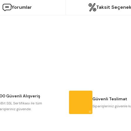
Yorumlar
Taksit Seçenek
etersiz gördüğünüz noktaları öneri formunu kullanarak tarafımıza iletebilir
Bu ürüne ilk yorumu siz yapın!
Yorum Yaz
00 Güvenli Alışveriş
Güvenli Teslimat
Bit SSL Sertifikası ile tüm
Siparişleriniz güvenle k
arişleriniz güvende.