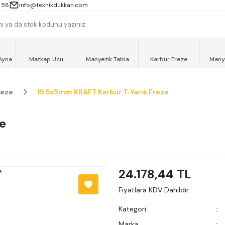
 13000TL ve ÜZERİ ALIŞVERİŞLERİNİZ AYNI GÜN MOTOKURYE İLE ÜCRET
 58
info@teknikdukkan.com
Ayna
Matkap Ucu
Manyetik Tabla
Karbür Freze
Many
reze
19.5x3mm KRAFT Karbür T-Yarık Freze
e
24.178,44 TL
Fiyatlara KDV Dahildir.
Kategori
Marka