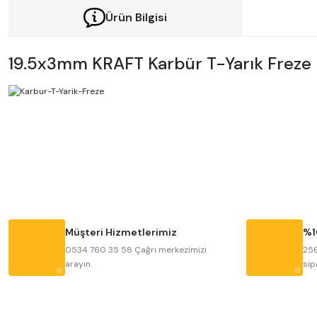
Ürün Bilgisi
19.5x3mm KRAFT Karbür T-Yarık Freze
Bu ürünün fiyat bilgisi, resim, ürün açıklamalarında ve diğer konularda y
Görüş ve önerileriniz için teşekkür ederiz.
Ürün resmi kalitesiz, bozuk veya görüntülenemiyor.
Ürün açıklamasında eksik bilgiler bulunuyor.
Ürün bilgilerinde hatalar bulunuyor.
Müşteri Hizmetlerimiz
%1
Ürün fiyatı diğer sitelerden daha pahalı.
0534 760 35 58 Çağrı merkezimizi
256
arayın.
sip
Bu ürüne benzer farklı alternatifler olmalı.