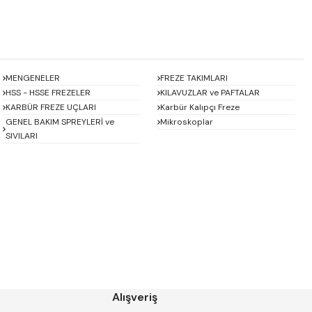
MENGENELER
FREZE TAKIMLARI
HSS - HSSE FREZELER
KILAVUZLAR ve PAFTALAR
KARBÜR FREZE UÇLARI
Karbür Kalıpçı Freze
GENEL BAKIM SPREYLERİ ve
Mikroskoplar
SIVILARI
Baykay
BEST
CHUAN BRAND
CZ TOOL
EREL
Eric
GP GRAT-EX
GSP
HARVEST
Heikenei
Alışveriş
IZAR
KINEX