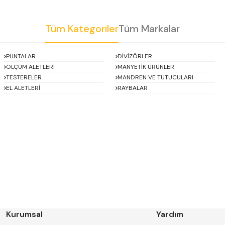
Tüm Kategoriler
Tüm Markalar
Gönder
PUNTALAR
DİVİZÖRLER
ÖLÇÜM ALETLERİ
MANYETİK ÜRÜNLER
TESTERELER
MANDREN VE TUTUCULARI
EL ALETLERİ
RAYBALAR
Asimeto
AutoGRIP
BORIDE
CERATON
DECO
DESKAR
FORMAT
GERARDI
HAKANSSON
Harlingen
Kurumsal
Yardım
IAT
INSIZE