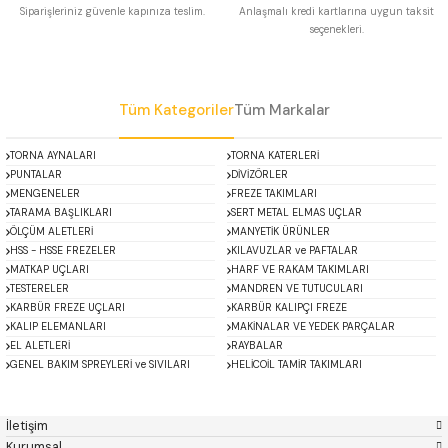
Siparişleriniz güvenle kapınıza teslim.
Anlaşmalı kredi kartlarına uygun taksit
 Uzun Matkap Uçları DIN1869/2
seçenekleri.
Gönder
 Uzun Matkap Uçları DIN1869/3
Tüm Kategoriler
Tüm Markalar
tkap Uçları DIN338
TORNA AYNALARI
TORNA KATERLERİ
PUNTALAR
DİVİZÖRLER
MENGENELER
FREZE TAKIMLARI
TARAMA BAŞLIKLARI
SERT METAL ELMAS UÇLAR
ÖLÇÜM ALETLERİ
MANYETİK ÜRÜNLER
HSS - HSSE FREZELER
KILAVUZLAR ve PAFTALAR
MATKAP UÇLARI
HARF VE RAKAM TAKIMLARI
TESTERELER
MANDREN VE TUTUCULARI
KARBÜR FREZE UÇLARI
KARBÜR KALIPÇI FREZE
KALIP ELEMANLARI
MAKİNALAR VE YEDEK PARÇALAR
EL ALETLERİ
RAYBALAR
GENEL BAKIM SPREYLERİ ve SIVILARI
HELİCOİL TAMİR TAKIMLARI
ACCUD
Alton
Mikroskoplar
Özel Fırsatlar
Asimeto
AutoGRIP
Baykay
BEST
İletişim
BETA
Bison
Kurumsal