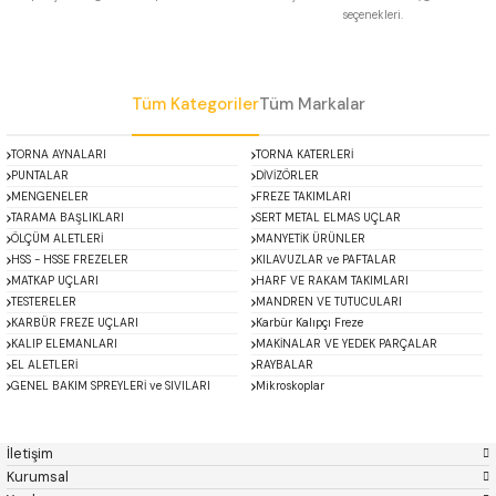
seçenekleri.
 Uzun Matkap Uçları DIN1869/2
Gönder
 Uzun Matkap Uçları DIN1869/3
Tüm Kategoriler
Tüm Markalar
tkap Uçları DIN338
TORNA AYNALARI
TORNA KATERLERİ
PUNTALAR
DİVİZÖRLER
MENGENELER
FREZE TAKIMLARI
TARAMA BAŞLIKLARI
SERT METAL ELMAS UÇLAR
ÖLÇÜM ALETLERİ
MANYETİK ÜRÜNLER
HSS - HSSE FREZELER
KILAVUZLAR ve PAFTALAR
MATKAP UÇLARI
HARF VE RAKAM TAKIMLARI
TESTERELER
MANDREN VE TUTUCULARI
KARBÜR FREZE UÇLARI
Karbür Kalıpçı Freze
KALIP ELEMANLARI
MAKİNALAR VE YEDEK PARÇALAR
EL ALETLERİ
RAYBALAR
GENEL BAKIM SPREYLERİ ve SIVILARI
Mikroskoplar
ACCUD
Alton
Özel Fırsatlar
Asimeto
AutoGRIP
Baykay
BEST
İletişim
BETA
Bison
Kurumsal
BORIDE
CERATON