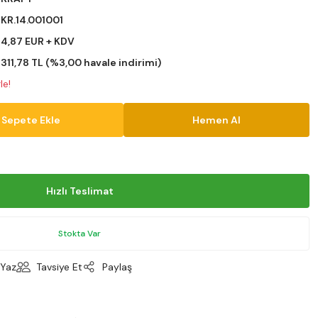
KR.14.001001
4,87 EUR + KDV
311,78 TL (%3,00 havale indirimi)
le!
Sepete Ekle
Hemen Al
Hızlı Teslimat
Stokta Var
Yaz
Tavsiye Et
Paylaş