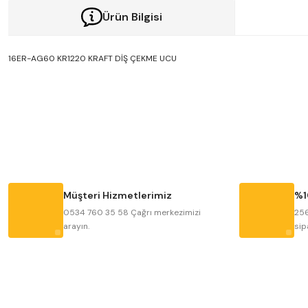
Ürün Bilgisi
16ER-AG60 KR1220 KRAFT DİŞ ÇEKME UCU
Bu ürünün fiyat bilgisi, resim, ürün açıklamalarında ve diğer konularda y
Görüş ve önerileriniz için teşekkür ederiz.
Ürün resmi kalitesiz, bozuk veya görüntülenemiyor.
Ürün açıklamasında eksik bilgiler bulunuyor.
Ürün bilgilerinde hatalar bulunuyor.
Müşteri Hizmetlerimiz
%1
Ürün fiyatı diğer sitelerden daha pahalı.
0534 760 35 58 Çağrı merkezimizi
256
arayın.
sip
Bu ürüne benzer farklı alternatifler olmalı.