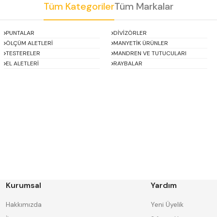
Tüm Kategoriler
Tüm Markalar
Gönder
PUNTALAR
DİVİZÖRLER
ÖLÇÜM ALETLERİ
MANYETİK ÜRÜNLER
TESTERELER
MANDREN VE TUTUCULARI
EL ALETLERİ
RAYBALAR
Asimeto
AutoGRIP
BORIDE
CERATON
DECO
DESKAR
FORMAT
GERARDI
HAKANSSON
Harlingen
Kurumsal
Yardım
IAT
INSIZE
Knipex
Korloy
Hakkımızda
Yeni Üyelik
MASUS
MBC