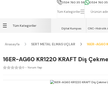
İSTANBUL, TEKİRDAĞ ve GEBZE İÇİN
0534 760 35 58
0534 760 35
Tüm Kategoriler
Tüm Kategoriler
Dijital Kumpas
CNC-Hidrolik 
Anasayfa
SERT METAL ELMAS UÇLAR
16ER-AG60 
16ER-AG60 KR1220 KRAFT Diş Çekme
0 - Yorum Yap