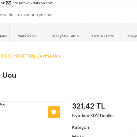
 13000TL ve ÜZERİ ALIŞVERİŞLERİNİZ AYNI GÜN MOTOKURYE İLE ÜCRET
 58
info@teknikdukkan.com
Ayna
Matkap Ucu
Manyetik Tabla
Karbür Freze
Many
KR1220 KRAFT Diş Çekme Ucu
 Ucu
321,42 TL
Fiyatlara KDV Dahildir.
Kategori
Marka