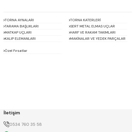
TORNA AYNALARI
TORNA KATERLERİ
TARAMA BAŞLIKLARI
SERT METAL ELMAS UÇLAR
MATKAP UÇLARI
HARF VE RAKAM TAKIMLARI
KALIP ELEMANLARI
MAKİNALAR VE YEDEK PARÇALAR
Özel Fırsatlar
ACCUD
Alton
BETA
Bison
D'ANDREA
Dasqua
ERT
FERRE
GWG
HAIMER
İletişim
Hügel
Huscut
KlingenCraft
KMITEX
0534 760 35 58
Krone
MASTERCUT