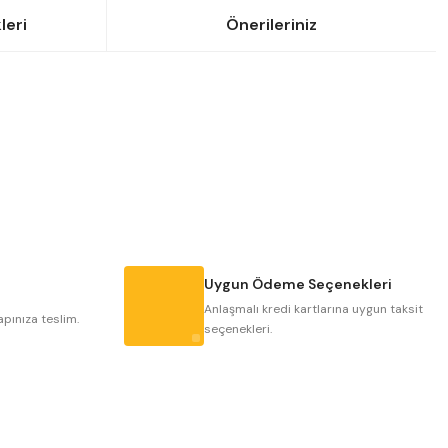
leri
Önerileriniz
siniz.
Uygun Ödeme Seçenekleri
Anlaşmalı kredi kartlarına uygun taksit
apınıza teslim.
seçenekleri.