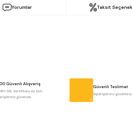
Yorumlar
Taksit Seçenek
etersiz gördüğünüz noktaları öneri formunu kullanarak tarafımıza iletebilir
Bu ürüne ilk yorumu siz yapın!
Yorum Yaz
00 Güvenli Alışveriş
Güvenli Teslimat
Bit SSL Sertifikası ile tüm
Siparişleriniz güvenle k
arişleriniz güvende.