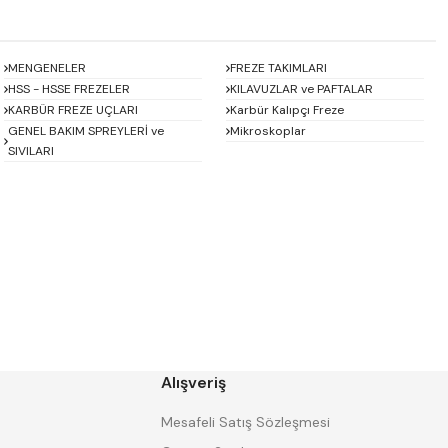
MENGENELER
FREZE TAKIMLARI
HSS - HSSE FREZELER
KILAVUZLAR ve PAFTALAR
KARBÜR FREZE UÇLARI
Karbür Kalıpçı Freze
GENEL BAKIM SPREYLERİ ve
Mikroskoplar
SIVILARI
Baykay
BEST
CHUAN BRAND
CZ TOOL
EREL
Eric
GP GRAT-EX
GSP
HARVEST
Heikenei
Alışveriş
IZAR
KINEX
KRAFT
Krasnic
Mesafeli Satış Sözleşmesi
Mitsubishi
Mitutoyo