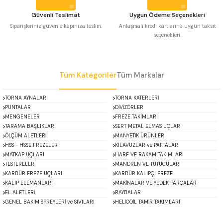
 Uzun Matkap Uçları DIN1869/2
Güvenli Teslimat
Uygun Ödeme Seçenekleri
Siparişleriniz güvenle kapınıza teslim.
Anlaşmalı kredi kartlarına uygun taksit
seçenekleri.
 Uzun Matkap Uçları DIN1869/3
Gönder
tkap Uçları DIN338
Tüm Kategoriler
Tüm Markalar
TORNA AYNALARI
TORNA KATERLERİ
PUNTALAR
DİVİZÖRLER
MENGENELER
FREZE TAKIMLARI
TARAMA BAŞLIKLARI
SERT METAL ELMAS UÇLAR
ÖLÇÜM ALETLERİ
MANYETİK ÜRÜNLER
HSS - HSSE FREZELER
KILAVUZLAR ve PAFTALAR
MATKAP UÇLARI
HARF VE RAKAM TAKIMLARI
TESTERELER
MANDREN VE TUTUCULARI
KARBÜR FREZE UÇLARI
KARBÜR KALIPÇI FREZE
KALIP ELEMANLARI
MAKİNALAR VE YEDEK PARÇALAR
EL ALETLERİ
RAYBALAR
GENEL BAKIM SPREYLERİ ve SIVILARI
HELİCOİL TAMİR TAKIMLARI
ACCUD
Alton
Mikroskoplar
Özel Fırsatlar
Asimeto
AutoGRIP