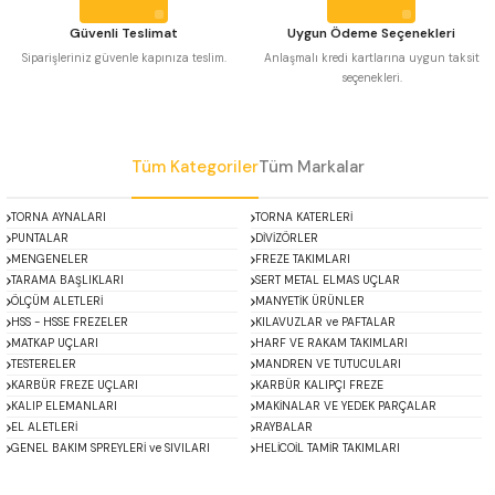
 Uzun Matkap Uçları DIN1869/2
Güvenli Teslimat
Uygun Ödeme Seçenekleri
Siparişleriniz güvenle kapınıza teslim.
Anlaşmalı kredi kartlarına uygun taksit
seçenekleri.
 Uzun Matkap Uçları DIN1869/3
Gönder
tkap Uçları DIN338
Tüm Kategoriler
Tüm Markalar
TORNA AYNALARI
TORNA KATERLERİ
PUNTALAR
DİVİZÖRLER
MENGENELER
FREZE TAKIMLARI
TARAMA BAŞLIKLARI
SERT METAL ELMAS UÇLAR
ÖLÇÜM ALETLERİ
MANYETİK ÜRÜNLER
HSS - HSSE FREZELER
KILAVUZLAR ve PAFTALAR
MATKAP UÇLARI
HARF VE RAKAM TAKIMLARI
TESTERELER
MANDREN VE TUTUCULARI
KARBÜR FREZE UÇLARI
KARBÜR KALIPÇI FREZE
KALIP ELEMANLARI
MAKİNALAR VE YEDEK PARÇALAR
EL ALETLERİ
RAYBALAR
GENEL BAKIM SPREYLERİ ve SIVILARI
HELİCOİL TAMİR TAKIMLARI
ACCUD
Alton
Mikroskoplar
Özel Fırsatlar
Asimeto
AutoGRIP