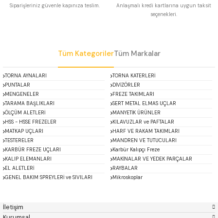
Siparişleriniz güvenle kapınıza teslim.
Anlaşmalı kredi kartlarına uygun taksit
 Uzun Matkap Uçları DIN1869/2
seçenekleri.
Gönder
 Uzun Matkap Uçları DIN1869/3
Tüm Kategoriler
Tüm Markalar
tkap Uçları DIN338
TORNA AYNALARI
TORNA KATERLERİ
PUNTALAR
DİVİZÖRLER
MENGENELER
FREZE TAKIMLARI
TARAMA BAŞLIKLARI
SERT METAL ELMAS UÇLAR
ÖLÇÜM ALETLERİ
MANYETİK ÜRÜNLER
HSS - HSSE FREZELER
KILAVUZLAR ve PAFTALAR
MATKAP UÇLARI
HARF VE RAKAM TAKIMLARI
TESTERELER
MANDREN VE TUTUCULARI
KARBÜR FREZE UÇLARI
Karbür Kalıpçı Freze
KALIP ELEMANLARI
MAKİNALAR VE YEDEK PARÇALAR
EL ALETLERİ
RAYBALAR
GENEL BAKIM SPREYLERİ ve SIVILARI
Mikroskoplar
ACCUD
Alton
Özel Fırsatlar
Asimeto
AutoGRIP
Baykay
BEST
İletişim
BETA
Bison
Kurumsal