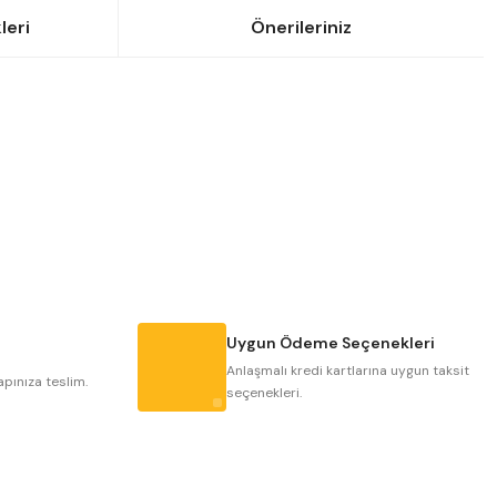
leri
Önerileriniz
siniz.
Uygun Ödeme Seçenekleri
Anlaşmalı kredi kartlarına uygun taksit
apınıza teslim.
seçenekleri.