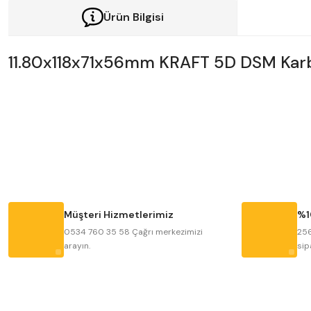
Ürün Bilgisi
11.80x118x71x56mm KRAFT 5D DSM Kar
Bu ürünün fiyat bilgisi, resim, ürün açıklamalarında ve diğer konularda y
Görüş ve önerileriniz için teşekkür ederiz.
Ürün resmi kalitesiz, bozuk veya görüntülenemiyor.
Ürün açıklamasında eksik bilgiler bulunuyor.
Ürün bilgilerinde hatalar bulunuyor.
Müşteri Hizmetlerimiz
%1
Ürün fiyatı diğer sitelerden daha pahalı.
0534 760 35 58 Çağrı merkezimizi
256
arayın.
sip
Bu ürüne benzer farklı alternatifler olmalı.