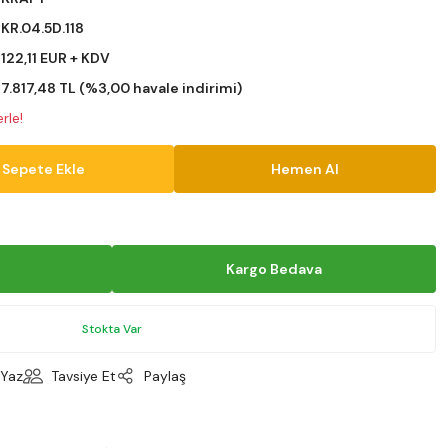
KR.04.5D.118
122,11 EUR + KDV
7.817,48 TL (%3,00 havale indirimi)
rle!
Sepete Ekle
Hemen Al
Kargo Bedava
Stokta Var
Yaz
Tavsiye Et
Paylaş