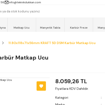
 13000TL ve ÜZERİ ALIŞVERİŞLERİNİZ AYNI GÜN MOTOKURYE İLE ÜCRET
 58
info@teknikdukkan.com
Ayna
Matkap Ucu
Manyetik Tabla
Karbür Freze
Many
11.80x118x71x56mm KRAFT 5D DSM Karbür Matkap Ucu
arbür Matkap Ucu
8.059,26 TL
Fiyatlara KDV Dahildir.
Kategori
Marka