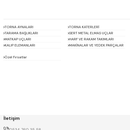
TORNA AYNALARI
TORNA KATERLERİ
TARAMA BAŞLIKLARI
SERT METAL ELMAS UÇLAR
MATKAP UÇLARI
HARF VE RAKAM TAKIMLARI
KALIP ELEMANLARI
MAKİNALAR VE YEDEK PARÇALAR
Özel Fırsatlar
ACCUD
Alton
BETA
Bison
D'ANDREA
Dasqua
ERT
FERRE
GWG
HAIMER
İletişim
Hügel
Huscut
KlingenCraft
KMITEX
0534 760 35 58