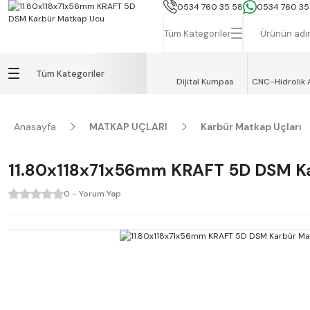
İSTANBUL, TEKİRDAĞ ve GEBZE İÇİN
0534 760 35 58
0534 760 35
Tüm Kategoriler
Tüm Kategoriler
Dijital Kumpas
CNC-Hidrolik 
Anasayfa
MATKAP UÇLARI
Karbür Matkap Uçları
11.80x118x71x56mm KRAFT 5D DSM K
0 - Yorum Yap