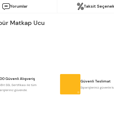
Yorumlar
Taksit Seçenek
bür Matkap Ucu
etersiz gördüğünüz noktaları öneri formunu kullanarak tarafımıza iletebilir
Bu ürüne ilk yorumu siz yapın!
Yorum Yaz
00 Güvenli Alışveriş
Güvenli Teslimat
Bit SSL Sertifikası ile tüm
Siparişleriniz güvenle k
arişleriniz güvende.