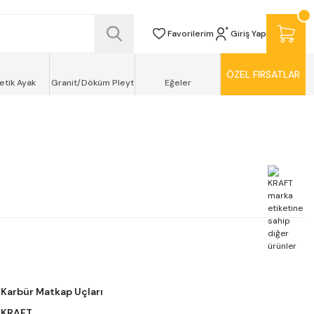
SİZ TESLİMAT ŞEKLİNDE KAPINIZDA !
Favorilerim
Giriş Yap
ÖZEL FIRSATLAR
etik Ayak
Granit/Döküm Pleyt
Eğeler
Karbür Matkap Uçları
KRAFT