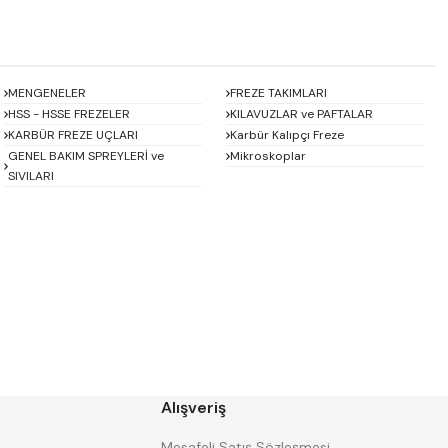
MENGENELER
FREZE TAKIMLARI
HSS - HSSE FREZELER
KILAVUZLAR ve PAFTALAR
KARBÜR FREZE UÇLARI
Karbür Kalıpçı Freze
GENEL BAKIM SPREYLERİ ve
Mikroskoplar
SIVILARI
Baykay
BEST
CHUAN BRAND
CZ TOOL
EREL
Eric
GP GRAT-EX
GSP
HARVEST
Heikenei
Alışveriş
IZAR
KINEX
KRAFT
Krasnic
Mesafeli Satış Sözleşmesi