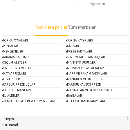
seçenekleri.
 Uzun Matkap Uçları DIN1869/2
Gönder
 Uzun Matkap Uçları DIN1869/3
Tüm Kategoriler
Tüm Markalar
tkap Uçları DIN338
TORNA AYNALARI
TORNA KATERLERİ
PUNTALAR
DİVİZÖRLER
MENGENELER
FREZE TAKIMLARI
TARAMA BAŞLIKLARI
SERT METAL ELMAS UÇLAR
ÖLÇÜM ALETLERİ
MANYETİK ÜRÜNLER
HSS - HSSE FREZELER
KILAVUZLAR ve PAFTALAR
MATKAP UÇLARI
HARF VE RAKAM TAKIMLARI
TESTERELER
MANDREN VE TUTUCULARI
KARBÜR FREZE UÇLARI
KARBÜR KALIPÇI FREZE
KALIP ELEMANLARI
MAKİNALAR VE YEDEK PARÇALAR
EL ALETLERİ
RAYBALAR
GENEL BAKIM SPREYLERİ ve SIVILARI
HELİCOİL TAMİR TAKIMLARI
ACCUD
Alton
Mikroskoplar
Özel Fırsatlar
Asimeto
AutoGRIP
Baykay
BEST
İletişim
BETA
Bison
Kurumsal
BORIDE
CERATON